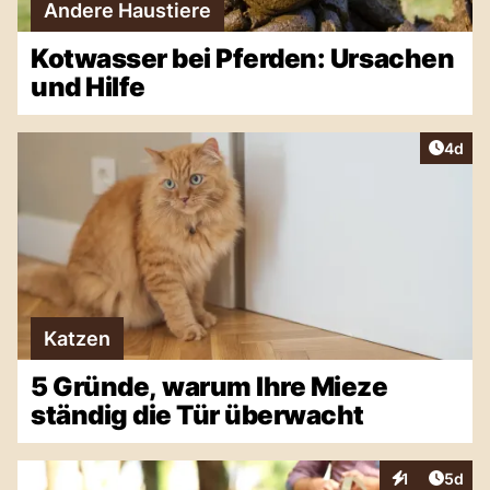
Andere Haustiere
Kotwasser bei Pferden: Ursachen
und Hilfe
Artike
4d
Katzen
5 Gründe, warum Ihre Mieze
ständig die Tür überwacht
Artike
1
5d
Interaktionen