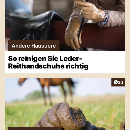
Andere Haustiere
So reinigen Sie Leder-
Reithandschuhe richtig
Artike
3d