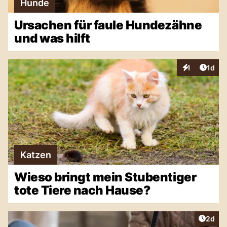
Hunde
Ursachen für faule Hundezähne
und was hilft
Artike
1
1d
Interaktionen
Katzen
Wieso bringt mein Stubentiger
tote Tiere nach Hause?
Artike
2d