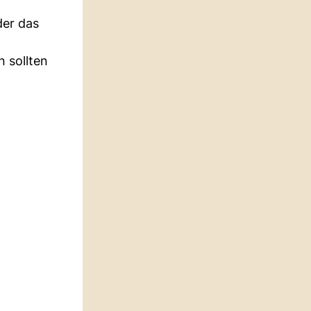
der das
n sollten