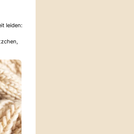
t leiden:
ätzchen,