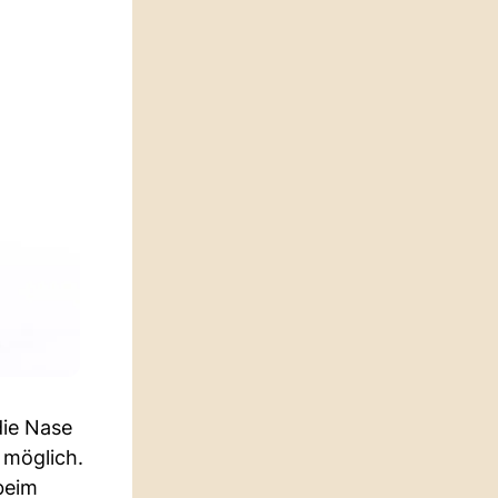
die Nase
 möglich.
beim