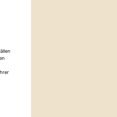
ällen
nen
hrer