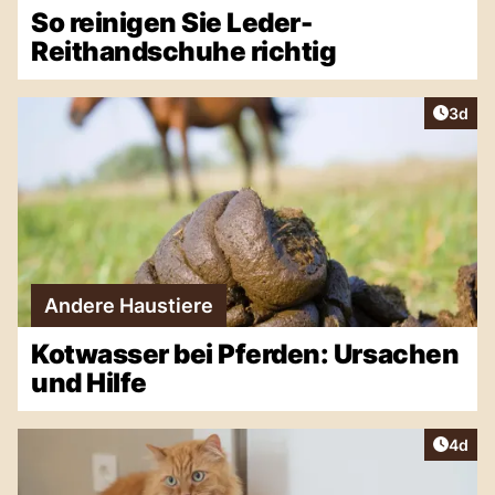
So reinigen Sie Leder-
Reithandschuhe richtig
Artike
3d
Andere Haustiere
Kotwasser bei Pferden: Ursachen
und Hilfe
Artike
4d