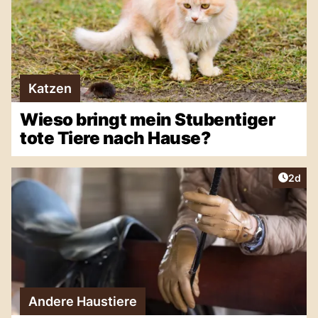
Katzen
Wieso bringt mein Stubentiger
tote Tiere nach Hause?
Artike
2d
Andere Haustiere