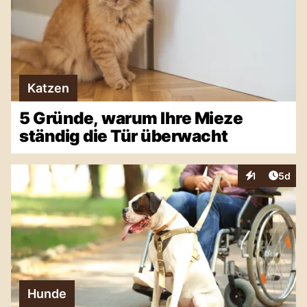
Katzen
5 Gründe, warum Ihre Mieze
ständig die Tür überwacht
Artike
1
5d
Interaktionen
Hunde