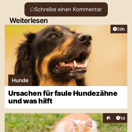
Schreibe einen Kommentar
Weiterlesen
Artikel 
20h
Hunde
Ursachen für faule Hundezähne
und was hilft
Artike
1
1d
Interaktionen