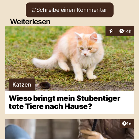
Schreibe einen Kommentar
Weiterlesen
Artikel
1
14h
Interaktionen
Katzen
Wieso bringt mein Stubentiger
tote Tiere nach Hause?
Artike
1d