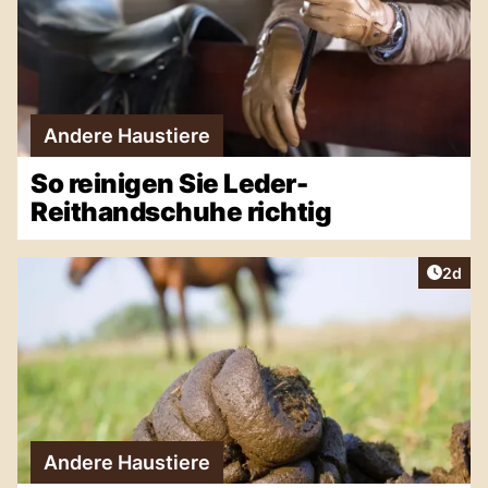
Andere Haustiere
So reinigen Sie Leder-
Reithandschuhe richtig
Artike
2d
Andere Haustiere