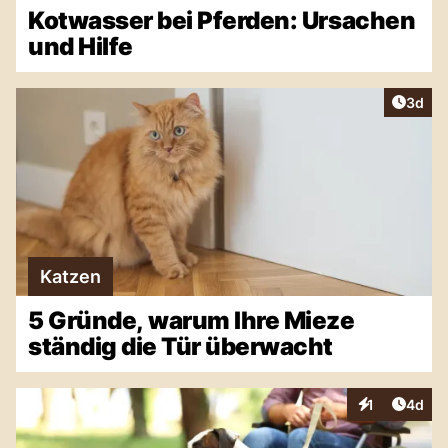
Kotwasser bei Pferden: Ursachen
und Hilfe
Artike
3d
Katzen
5 Gründe, warum Ihre Mieze
ständig die Tür überwacht
Artike
1
4d
Interaktionen