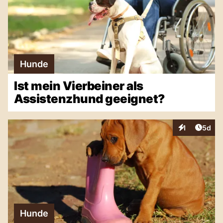
Hunde
Ist mein Vierbeiner als
Assistenzhund geeignet?
Artike
1
5d
Interaktionen
Hunde