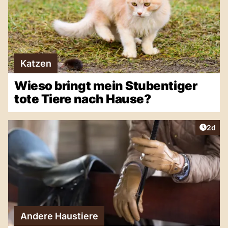
Katzen
Wieso bringt mein Stubentiger
tote Tiere nach Hause?
Artike
2d
Andere Haustiere