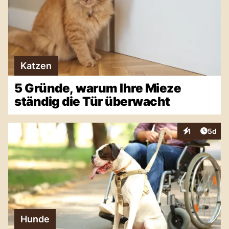
Katzen
5 Gründe, warum Ihre Mieze
ständig die Tür überwacht
Artike
1
5d
Interaktionen
Hunde