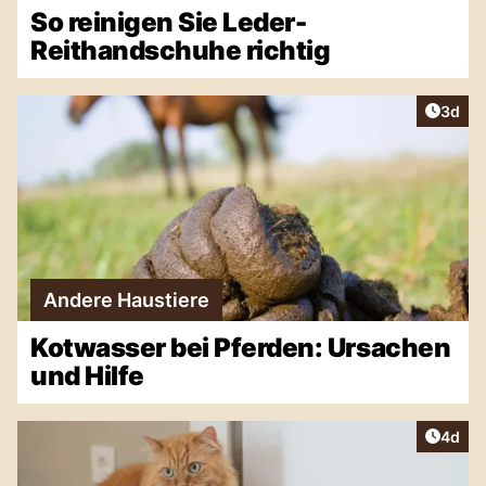
So reinigen Sie Leder-
Reithandschuhe richtig
Artike
3d
Andere Haustiere
Kotwasser bei Pferden: Ursachen
und Hilfe
Artike
4d