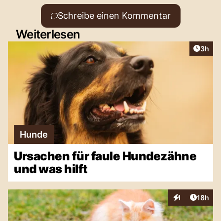
Schreibe einen Kommentar
Weiterlesen
Artike
3h
Hunde
Ursachen für faule Hundezähne
und was hilft
Artikel
1
18h
Interaktionen