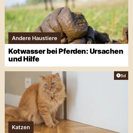
Andere Haustiere
Kotwasser bei Pferden: Ursachen
und Hilfe
Artike
5d
Katzen