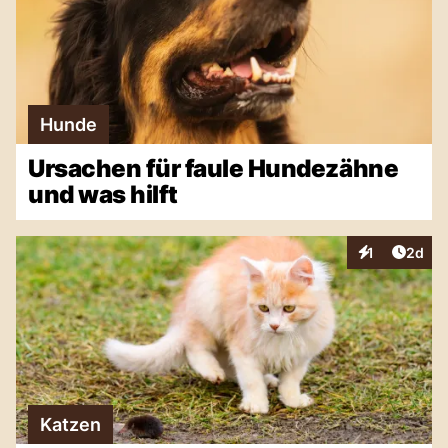
Hunde
Ursachen für faule Hundezähne
und was hilft
Artike
1
2d
Interaktionen
Katzen