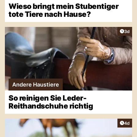
Wieso bringt mein Stubentiger
tote Tiere nach Hause?
Artike
3d
Andere Haustiere
So reinigen Sie Leder-
Reithandschuhe richtig
Artike
4d