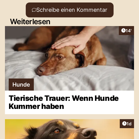
Schreibe einen Kommentar
Weiterlesen
Artike
14'
Hunde
Tierische Trauer: Wenn Hunde
Kummer haben
Artike
1d