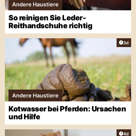
Andere Haustiere
So reinigen Sie Leder-
Reithandschuhe richtig
Artike
3d
Andere Haustiere
Kotwasser bei Pferden: Ursachen
und Hilfe
Artike
4d