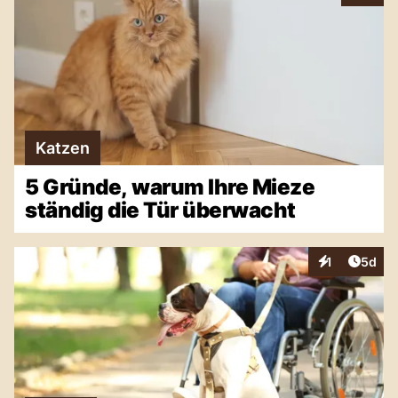
Katzen
5 Gründe, warum Ihre Mieze
ständig die Tür überwacht
Artike
1
5d
Interaktionen