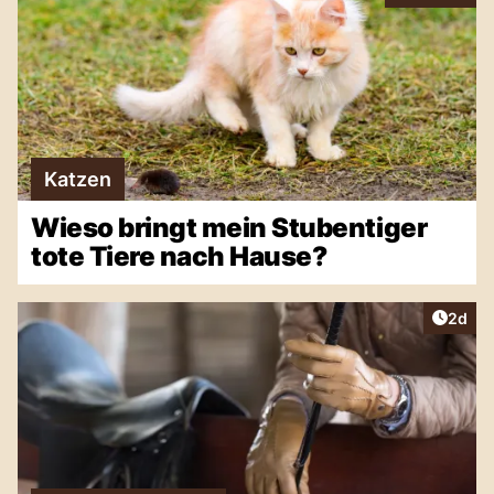
Katzen
Wieso bringt mein Stubentiger
tote Tiere nach Hause?
Artike
2d