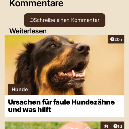
Kommentare
Schreibe einen Kommentar
Weiterlesen
Artikel 
20h
Hunde
Ursachen für faule Hundezähne
und was hilft
Artike
1
1d
Interaktionen