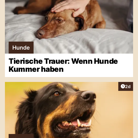
Hunde
Tierische Trauer: Wenn Hunde
Kummer haben
Artike
2d