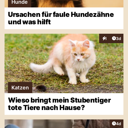
Hunde
Ursachen für faule Hundezähne
und was hilft
Artike
1
3d
Interaktionen
Katzen
Wieso bringt mein Stubentiger
tote Tiere nach Hause?
Artike
4d