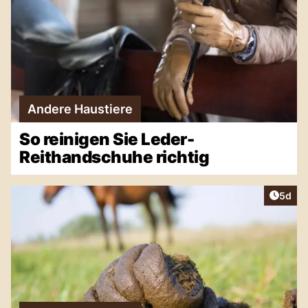
Andere Haustiere
So reinigen Sie Leder-
Reithandschuhe richtig
Artike
5d