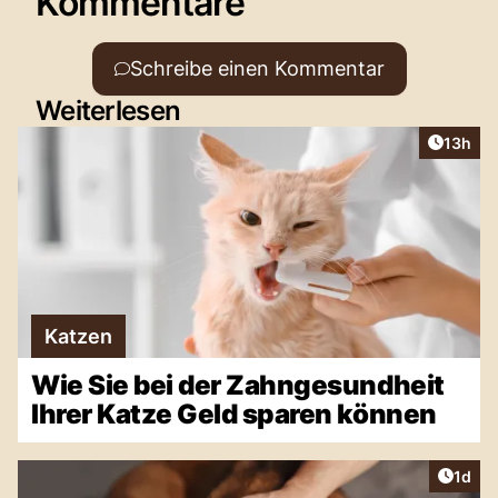
Kommentare
Schreibe einen Kommentar
Weiterlesen
Artikel
13h
Katzen
Wie Sie bei der Zahngesundheit
Ihrer Katze Geld sparen können
Artike
1d