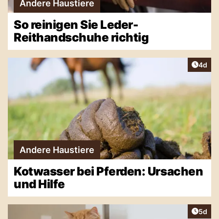
Andere Haustiere
So reinigen Sie Leder-
Reithandschuhe richtig
Artike
4d
Andere Haustiere
Kotwasser bei Pferden: Ursachen
und Hilfe
Artike
5d