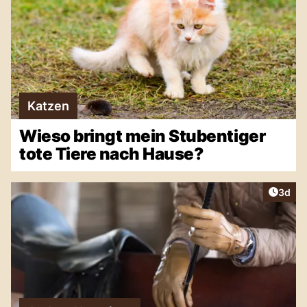
Katzen
Wieso bringt mein Stubentiger
tote Tiere nach Hause?
Artike
3d