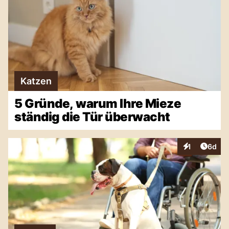
Katzen
5 Gründe, warum Ihre Mieze
ständig die Tür überwacht
Artike
1
6d
Interaktionen