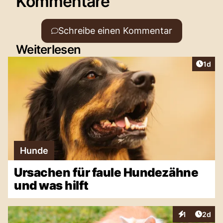
Kommentare
Schreibe einen Kommentar
Weiterlesen
Artike
1d
Hunde
Ursachen für faule Hundezähne
und was hilft
Artike
1
2d
Interaktionen