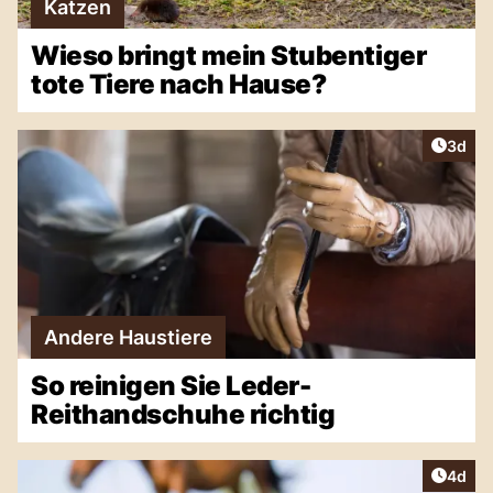
Katzen
Wieso bringt mein Stubentiger
tote Tiere nach Hause?
Artike
3d
Andere Haustiere
So reinigen Sie Leder-
Reithandschuhe richtig
Artike
4d