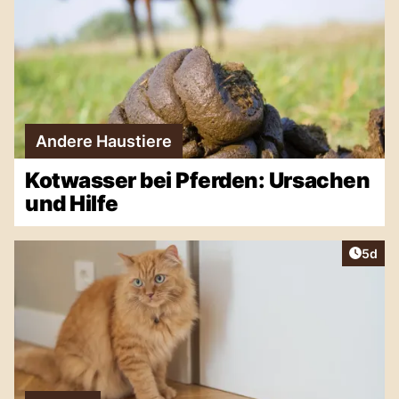
Andere Haustiere
Kotwasser bei Pferden: Ursachen
und Hilfe
Artike
5d