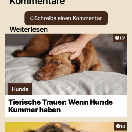
Kommentare
Schreibe einen Kommentar
Weiterlesen
Artike
16'
Hunde
Tierische Trauer: Wenn Hunde
Kummer haben
Artike
1d