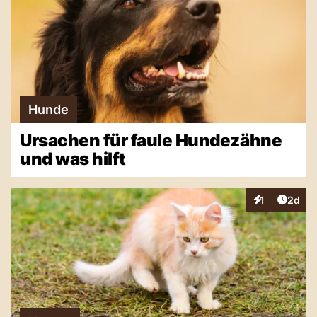
Hunde
Ursachen für faule Hundezähne
und was hilft
Artike
1
2d
Interaktionen