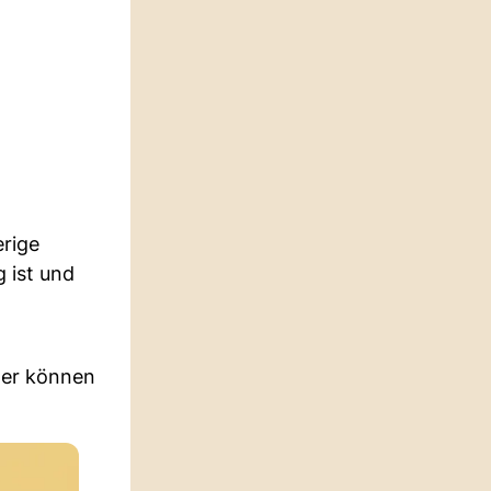
erige
 ist und
her können