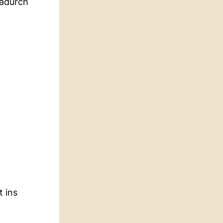
dadurch
t ins