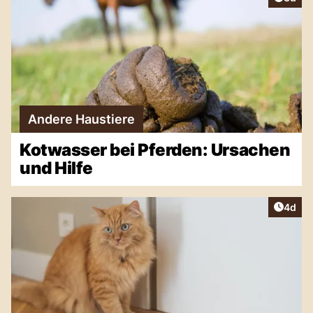
Andere Haustiere
Kotwasser bei Pferden: Ursachen
und Hilfe
Artike
4d