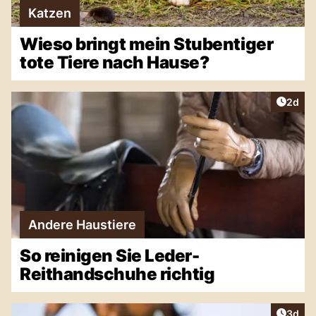
Katzen
Wieso bringt mein Stubentiger
tote Tiere nach Hause?
Artike
2d
Andere Haustiere
So reinigen Sie Leder-
Reithandschuhe richtig
Artike
3d