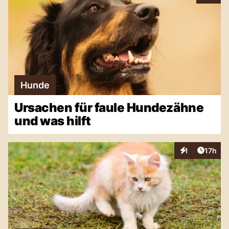
Hunde
Ursachen für faule Hundezähne
und was hilft
Artikel
1
17h
Interaktionen