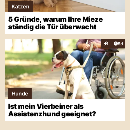
Katzen
5 Gründe, warum Ihre Mieze
ständig die Tür überwacht
Artike
1
5d
Interaktionen
Hunde
Ist mein Vierbeiner als
Assistenzhund geeignet?