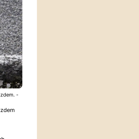
tzdem. -
otzdem