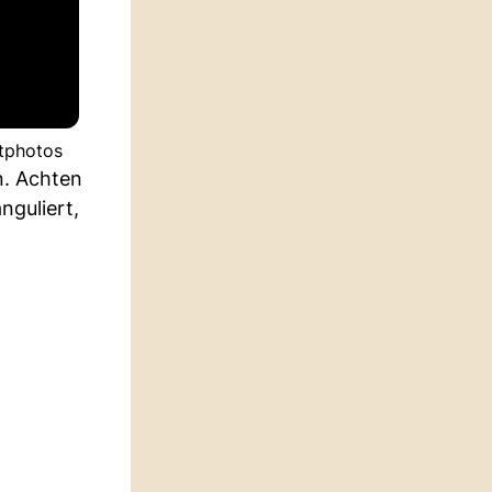
itphotos
n. Achten
nguliert,