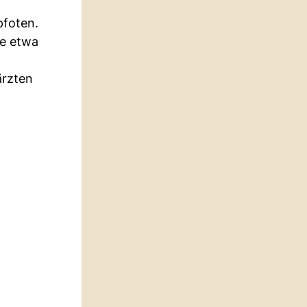
pfoten.
ie etwa
ärzten