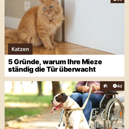
Katzen
5 Gründe, warum Ihre Mieze
ständig die Tür überwacht
Artike
1
4d
Interaktionen