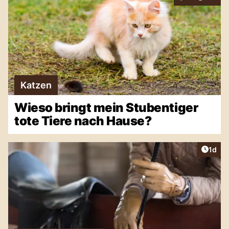
Interaktionen
Katzen
Wieso bringt mein Stubentiger
tote Tiere nach Hause?
Artike
1d