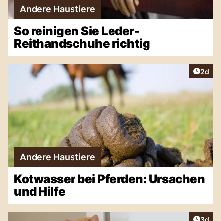
Andere Haustiere
So reinigen Sie Leder-
Reithandschuhe richtig
Artike
2d
Andere Haustiere
Kotwasser bei Pferden: Ursachen
und Hilfe
Artike
3d