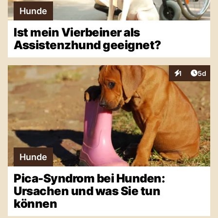
Hunde
Ist mein Vierbeiner als
Assistenzhund geeignet?
Artike
1
5d
Interaktionen
Hunde
Pica-Syndrom bei Hunden:
Ursachen und was Sie tun
können