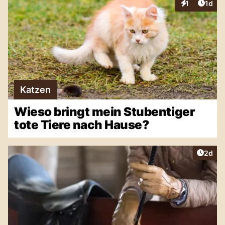
Artike
1
1d
Interaktionen
Katzen
Wieso bringt mein Stubentiger
tote Tiere nach Hause?
Artike
2d