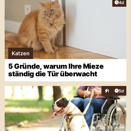
Artike
4d
Katzen
5 Gründe, warum Ihre Mieze
ständig die Tür überwacht
Artike
1
5d
Interaktionen