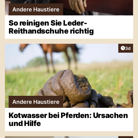
Andere Haustiere
So reinigen Sie Leder-
Reithandschuhe richtig
Artike
3d
Andere Haustiere
Kotwasser bei Pferden: Ursachen
und Hilfe