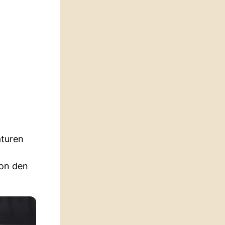
aturen
von den