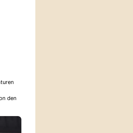
aturen
von den