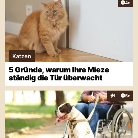
Artike
4d
Katzen
5 Gründe, warum Ihre Mieze
ständig die Tür überwacht
Artike
1
5d
Interaktionen