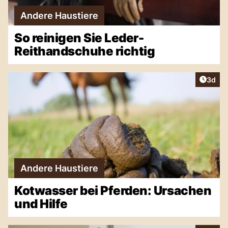
Andere Haustiere
So reinigen Sie Leder-
Reithandschuhe richtig
Artike
3d
Andere Haustiere
Kotwasser bei Pferden: Ursachen
und Hilfe