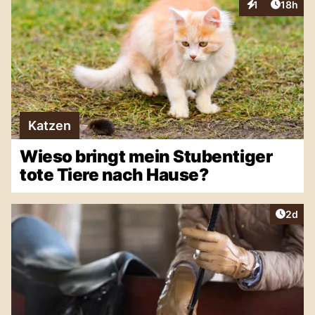
Artikel
1
18h
Interaktionen
Katzen
Wieso bringt mein Stubentiger
tote Tiere nach Hause?
Artike
2d