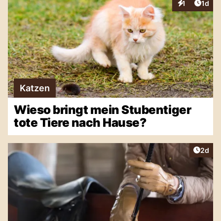
Artike
1
1d
Interaktionen
Katzen
Wieso bringt mein Stubentiger
tote Tiere nach Hause?
Artike
2d