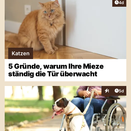
Artike
4d
Katzen
5 Gründe, warum Ihre Mieze
ständig die Tür überwacht
Artike
1
5d
Interaktionen