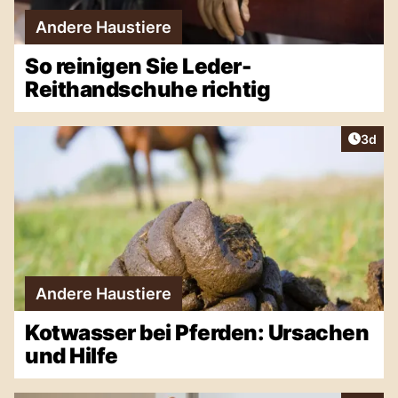
Andere Haustiere
So reinigen Sie Leder-
Reithandschuhe richtig
Artike
3d
Andere Haustiere
Kotwasser bei Pferden: Ursachen
und Hilfe