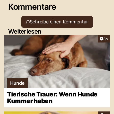
Kommentare
Schreibe einen Kommentar
Weiterlesen
Artike
3h
Hunde
Tierische Trauer: Wenn Hunde
Kummer haben