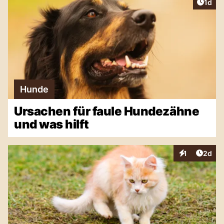
Artike
1d
Hunde
Ursachen für faule Hundezähne
und was hilft
Artike
1
2d
Interaktionen