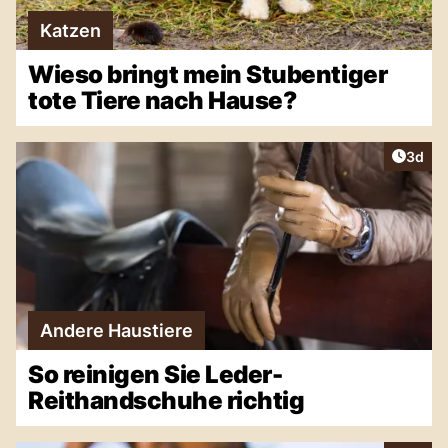
Katzen
Wieso bringt mein Stubentiger
tote Tiere nach Hause?
Artike
3d
Andere Haustiere
So reinigen Sie Leder-
Reithandschuhe richtig