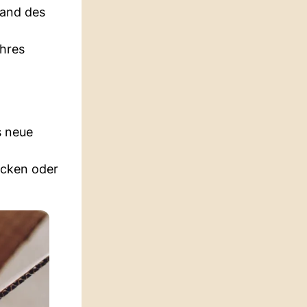
hand des
ihres
s neue
ecken oder