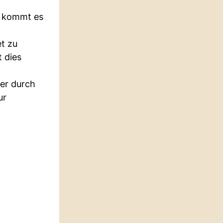
g kommt es
et zu
t dies
er durch
ur