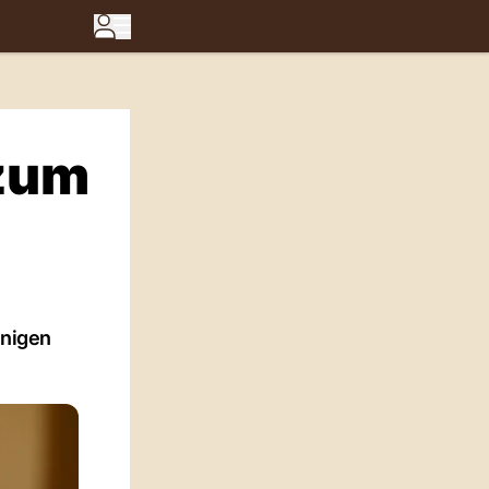
 zum
inigen