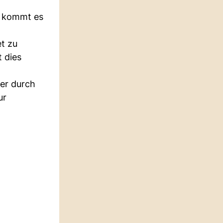
g kommt es
et zu
t dies
er durch
ur