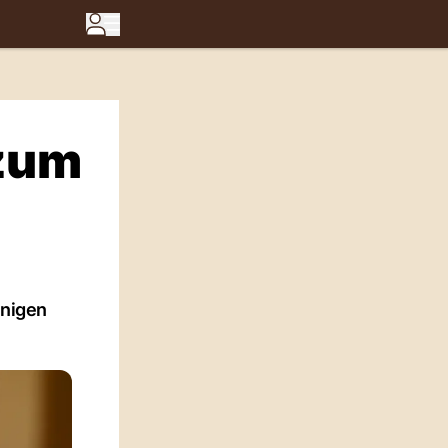
 zum
inigen