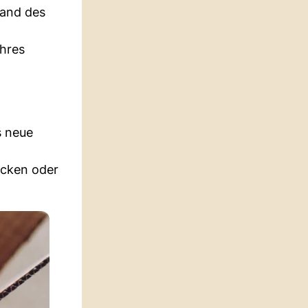
hand des
ihres
s neue
ecken oder