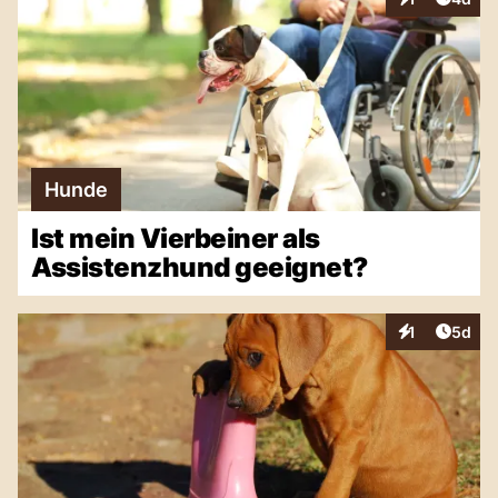
Interaktionen
Hunde
Ist mein Vierbeiner als
Assistenzhund geeignet?
Artike
1
5d
Interaktionen