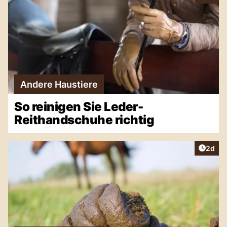
Andere Haustiere
So reinigen Sie Leder-
Reithandschuhe richtig
Artike
2d