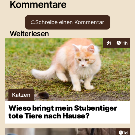
Kommentare
Schreibe einen Kommentar
Weiterlesen
Artikel
1
11h
Interaktionen
Katzen
Wieso bringt mein Stubentiger
tote Tiere nach Hause?
Artike
1d