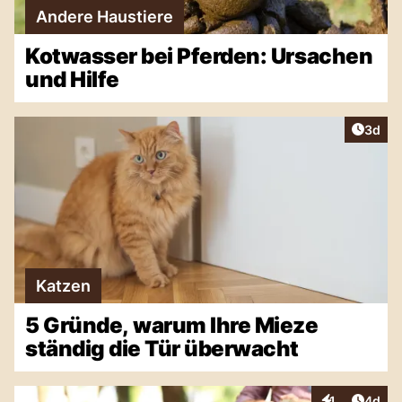
Andere Haustiere
Kotwasser bei Pferden: Ursachen
und Hilfe
Artike
3d
Katzen
5 Gründe, warum Ihre Mieze
ständig die Tür überwacht
Artike
1
4d