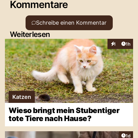
Kommentare
Schreibe einen Kommentar
Weiterlesen
Artike
1
1h
Interaktionen
Katzen
Wieso bringt mein Stubentiger
tote Tiere nach Hause?
Artike
1d