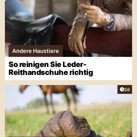
Andere Haustiere
So reinigen Sie Leder-
Reithandschuhe richtig
Artike
2d