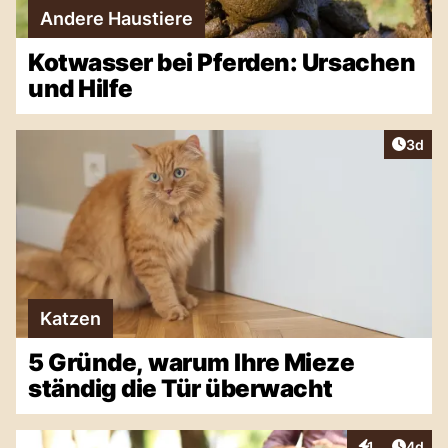
Andere Haustiere
Kotwasser bei Pferden: Ursachen
und Hilfe
Artike
3d
Katzen
5 Gründe, warum Ihre Mieze
ständig die Tür überwacht
Artike
1
4d