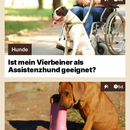
Interaktionen
Hunde
Ist mein Vierbeiner als
Assistenzhund geeignet?
Artike
1
5d
Interaktionen