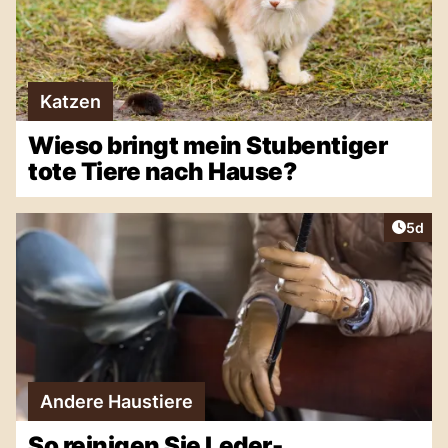
Katzen
Wieso bringt mein Stubentiger
tote Tiere nach Hause?
Artike
5d
Andere Haustiere
So reinigen Sie Leder-