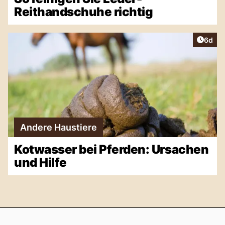
Reithandschuhe richtig
Artike
6d
Andere Haustiere
Kotwasser bei Pferden: Ursachen
und Hilfe
Footer