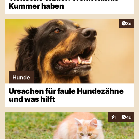
Kummer haben
Artike
3d
Hunde
Ursachen für faule Hundezähne
und was hilft
Artike
1
4d
Interaktionen