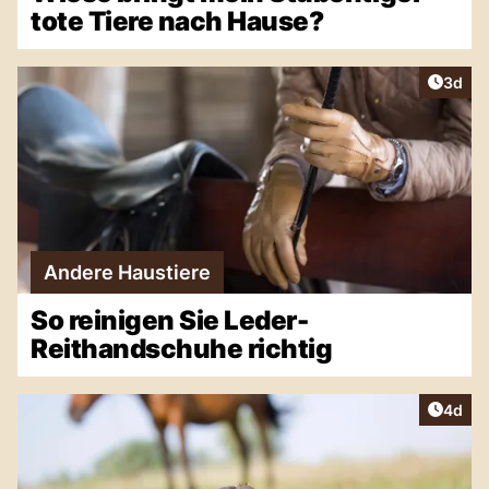
tote Tiere nach Hause?
Artike
3d
Andere Haustiere
So reinigen Sie Leder-
Reithandschuhe richtig
Artike
4d