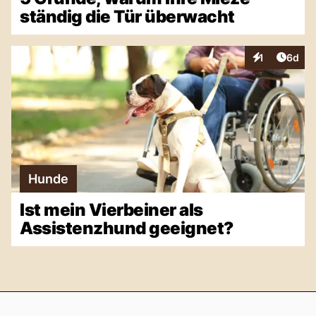
ständig die Tür überwacht
Artike
1
6d
Interaktionen
Hunde
Ist mein Vierbeiner als
Assistenzhund geeignet?
Footer