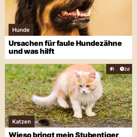
Hunde
Ursachen für faule Hundezähne
und was hilft
Artike
1
2d
Interaktionen
Katzen
Wieso bringt mein Stubentiger