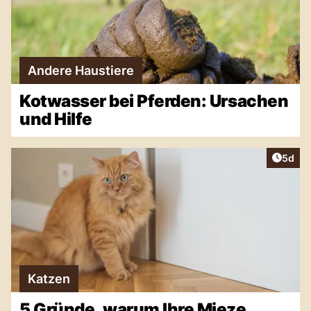
Andere Haustiere
Kotwasser bei Pferden: Ursachen
und Hilfe
Artike
5d
Katzen
5 Gründe, warum Ihre Mieze