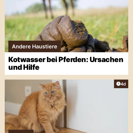
Andere Haustiere
Kotwasser bei Pferden: Ursachen
und Hilfe
Artike
4d