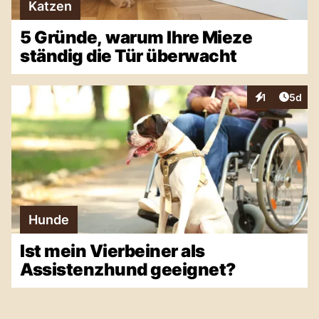
Katzen
5 Gründe, warum Ihre Mieze
ständig die Tür überwacht
Artike
1
5d
Interaktionen
Hunde
Ist mein Vierbeiner als
Assistenzhund geeignet?