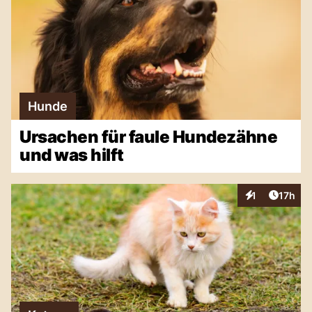
Hunde
Ursachen für faule Hundezähne
und was hilft
Artikel
1
17h
Interaktionen