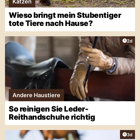
Katzen
Wieso bringt mein Stubentiger
tote Tiere nach Hause?
Artike
2d
Andere Haustiere
So reinigen Sie Leder-
Reithandschuhe richtig
Artike
3d