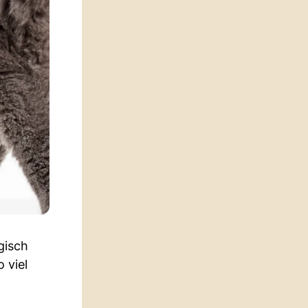
gisch
 viel