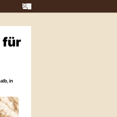
 für
lb, in