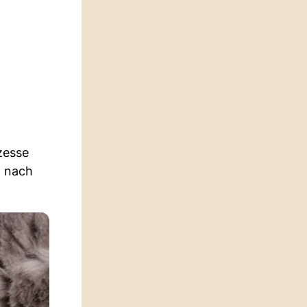
zesse
h nach