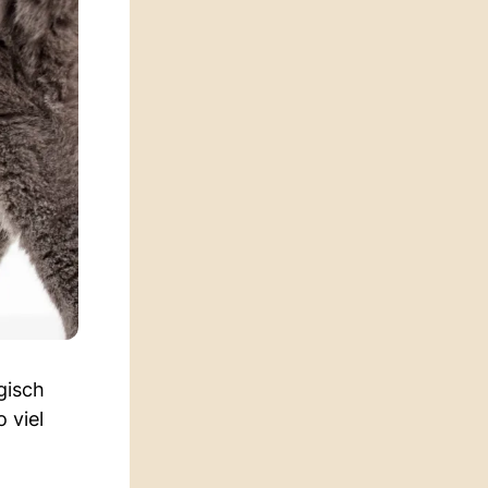
gisch
 viel