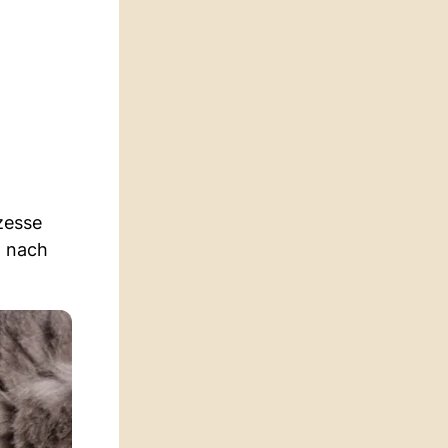
zesse
h nach