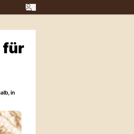
 für
lb, in