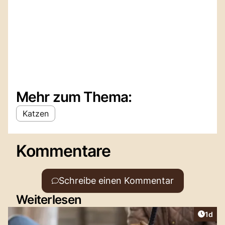
Mehr zum Thema:
Katzen
Kommentare
Schreibe einen Kommentar
Weiterlesen
Artike
1d