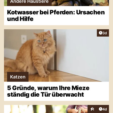
Andere Haustiere
Kotwasser bei Pferden: Ursachen
und Hilfe
Artike
3d
Katzen
5 Gründe, warum Ihre Mieze
ständig die Tür überwacht
Artike
1
4d
Interaktionen