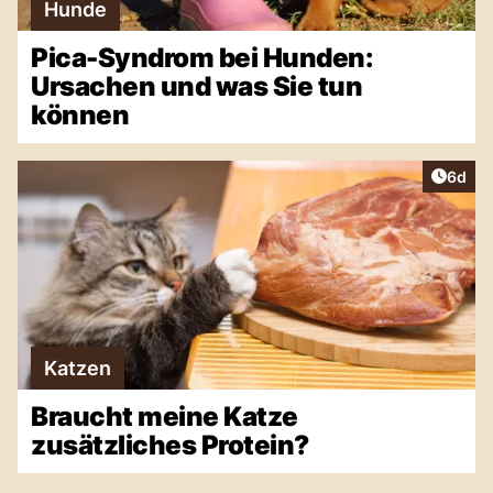
Hunde
Pica-Syndrom bei Hunden:
Ursachen und was Sie tun
können
Artike
6d
Katzen
Braucht meine Katze
zusätzliches Protein?