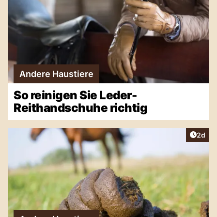
Andere Haustiere
So reinigen Sie Leder-
Reithandschuhe richtig
Artike
2d