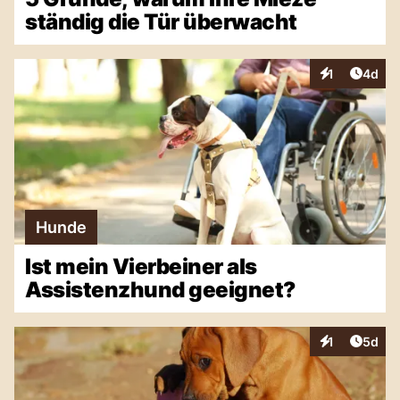
ständig die Tür überwacht
Artike
1
4d
Interaktionen
Hunde
Ist mein Vierbeiner als
Assistenzhund geeignet?
Artike
1
5d
Interaktionen