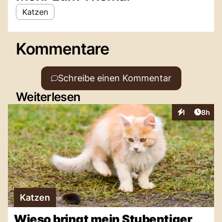
Katzen
Kommentare
Schreibe einen Kommentar
Weiterlesen
Artike
1
8h
Interaktionen
Katzen
Wieso bringt mein Stubentiger