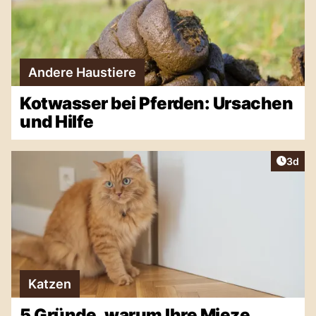
Andere Haustiere
Kotwasser bei Pferden: Ursachen
und Hilfe
Artike
3d
Katzen
5 Gründe, warum Ihre Mieze