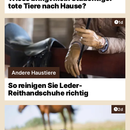
tote Tiere nach Hause?
Artike
1d
Andere Haustiere
So reinigen Sie Leder-
Reithandschuhe richtig
Artike
2d