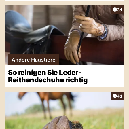
Artike
3d
Andere Haustiere
So reinigen Sie Leder-
Reithandschuhe richtig
Artike
4d