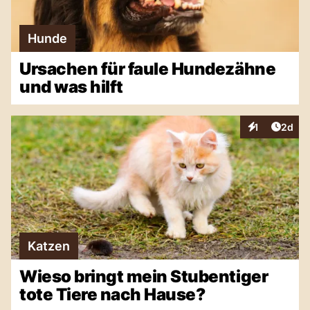
Hunde
Ursachen für faule Hundezähne
und was hilft
Artike
1
2d
Interaktionen
Katzen
Wieso bringt mein Stubentiger
tote Tiere nach Hause?