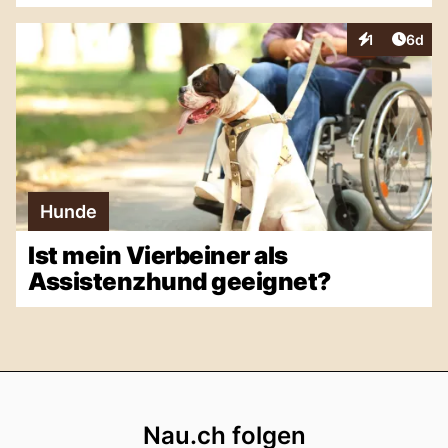
Artike
1
6d
Interaktionen
Hunde
Ist mein Vierbeiner als
Assistenzhund geeignet?
Footer
Nau.ch folgen