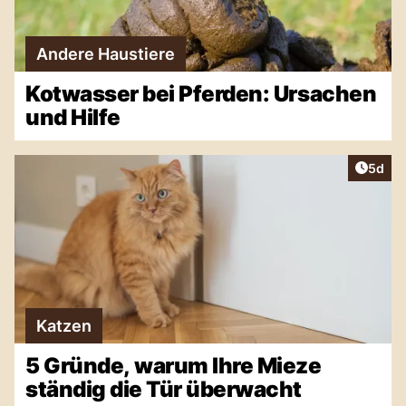
Andere Haustiere
Kotwasser bei Pferden: Ursachen
und Hilfe
Artike
5d
Katzen
5 Gründe, warum Ihre Mieze
ständig die Tür überwacht