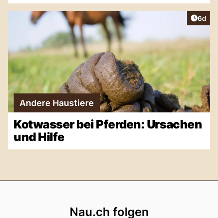
Artike
6d
Andere Haustiere
Kotwasser bei Pferden: Ursachen
und Hilfe
Footer
Nau.ch folgen