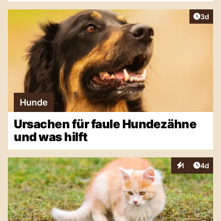
Artike
3d
Hunde
Ursachen für faule Hundezähne
und was hilft
Artike
1
4d
Interaktionen