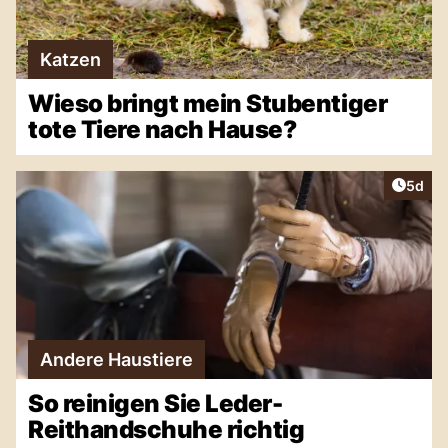
Katzen
Wieso bringt mein Stubentiger
tote Tiere nach Hause?
Artike
5d
Andere Haustiere
So reinigen Sie Leder-
Reithandschuhe richtig