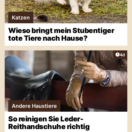
Katzen
Wieso bringt mein Stubentiger
tote Tiere nach Hause?
Artike
4d
Andere Haustiere
So reinigen Sie Leder-
Reithandschuhe richtig