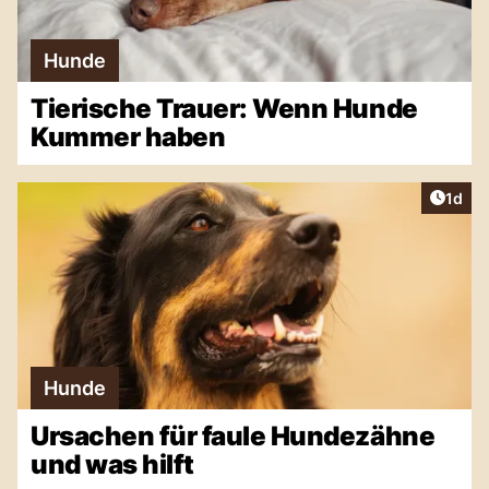
Hunde
Tierische Trauer: Wenn Hunde
Kummer haben
Artike
1d
Hunde
Ursachen für faule Hundezähne
und was hilft