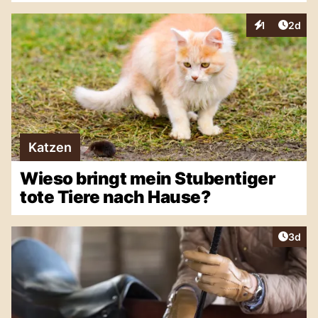
Artike
1
2d
Interaktionen
Katzen
Wieso bringt mein Stubentiger
tote Tiere nach Hause?
Artike
3d