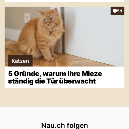
Artike
5d
Katzen
5 Gründe, warum Ihre Mieze
ständig die Tür überwacht
Footer
Nau.ch folgen