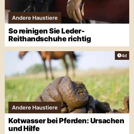
Andere Haustiere
So reinigen Sie Leder-
Reithandschuhe richtig
Artike
4d
Andere Haustiere
Kotwasser bei Pferden: Ursachen
und Hilfe