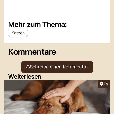
Mehr zum Thema:
Katzen
Kommentare
Schreibe einen Kommentar
Weiterlesen
Artike
2h