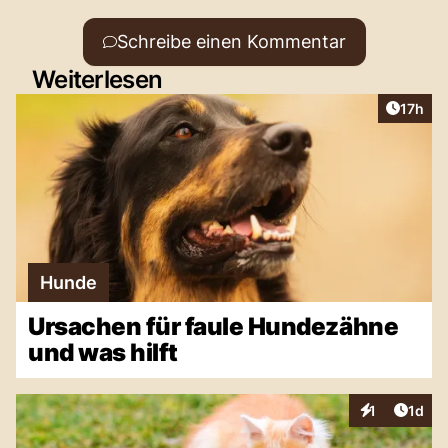
Schreibe einen Kommentar
Weiterlesen
Artikel
17h
Hunde
Ursachen für faule Hundezähne
und was hilft
Artike
1
1d
Interaktionen