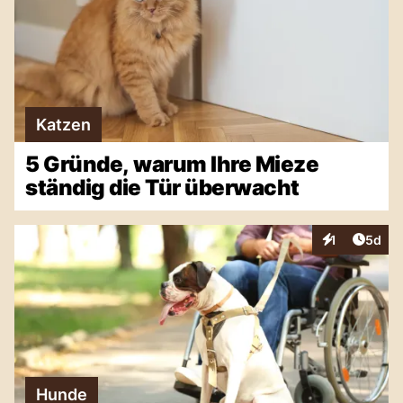
Katzen
5 Gründe, warum Ihre Mieze
ständig die Tür überwacht
Artike
1
5d
Interaktionen
Hunde