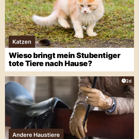
Katzen
Wieso bringt mein Stubentiger
tote Tiere nach Hause?
Artike
2d
Andere Haustiere