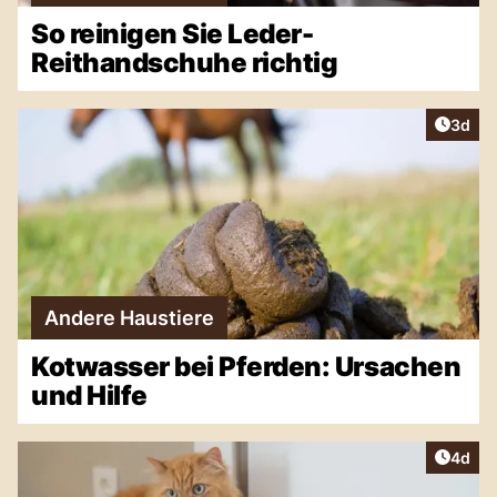
So reinigen Sie Leder-
Reithandschuhe richtig
Artike
3d
Andere Haustiere
Kotwasser bei Pferden: Ursachen
und Hilfe
Artike
4d