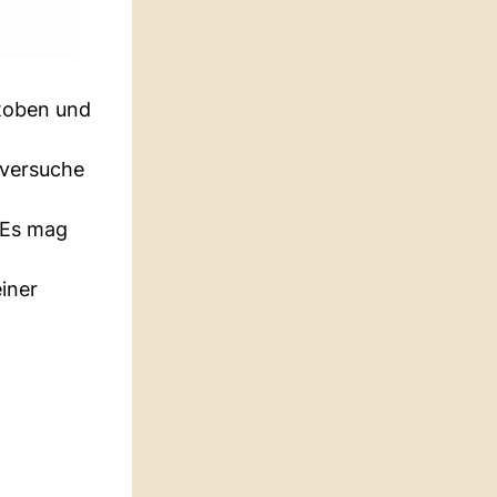
utoben und
 versuche
 Es mag
einer