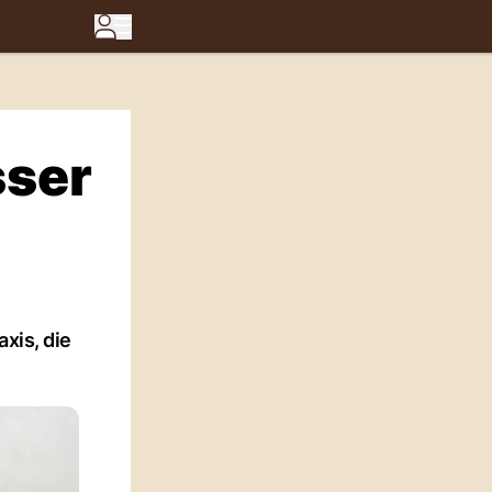
sser
xis, die