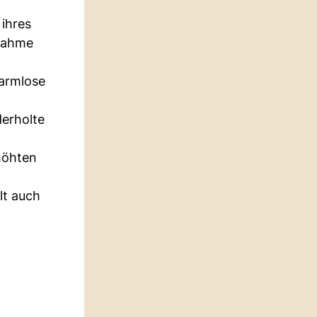
 ihres
snahme
harmlose
derholte
höhten
lt auch