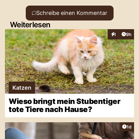
Schreibe einen Kommentar
Weiterlesen
Artike
1
9h
Interaktionen
Katzen
Wieso bringt mein Stubentiger
tote Tiere nach Hause?
Artike
1d