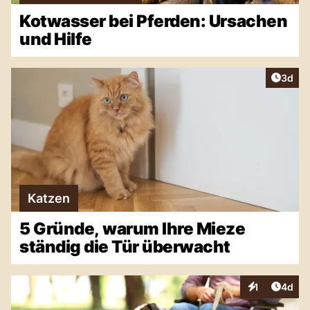
Kotwasser bei Pferden: Ursachen
und Hilfe
Artike
3d
Katzen
5 Gründe, warum Ihre Mieze
ständig die Tür überwacht
Artike
1
4d
Interaktionen