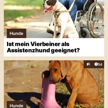
Hunde
Ist mein Vierbeiner als
Assistenzhund geeignet?
Artike
1
5d
Interaktionen
Hunde