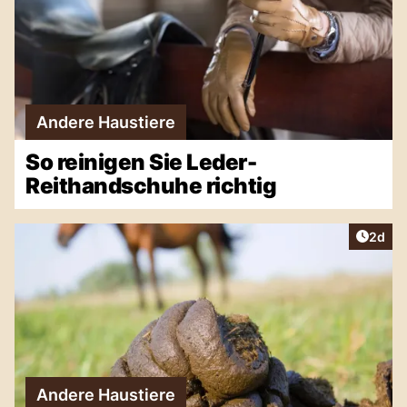
Andere Haustiere
So reinigen Sie Leder-
Reithandschuhe richtig
Artike
2d
Andere Haustiere