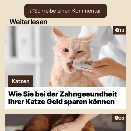
Schreibe einen Kommentar
Weiterlesen
Artike
1d
Katzen
Wie Sie bei der Zahngesundheit
Ihrer Katze Geld sparen können
Artike
2d