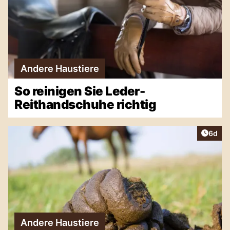
Andere Haustiere
So reinigen Sie Leder-
Reithandschuhe richtig
Artike
6d
Andere Haustiere