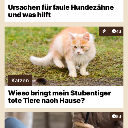
Ursachen für faule Hundezähne
und was hilft
Artike
1
4d
Interaktionen
Katzen
Wieso bringt mein Stubentiger
tote Tiere nach Hause?
Artike
5d