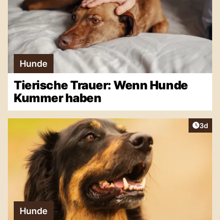
Hunde
Tierische Trauer: Wenn Hunde
Kummer haben
Artike
3d
Hunde