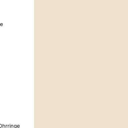
ie
 Ohrringe