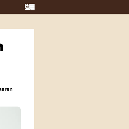
n
nseren