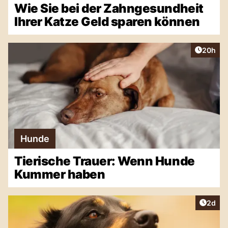
Wie Sie bei der Zahngesundheit
Ihrer Katze Geld sparen können
Artikel 
20h
Hunde
Tierische Trauer: Wenn Hunde
Kummer haben
Artike
2d