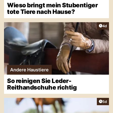
Wieso bringt mein Stubentiger
tote Tiere nach Hause?
Artike
4d
Andere Haustiere
So reinigen Sie Leder-
Reithandschuhe richtig
Artike
5d