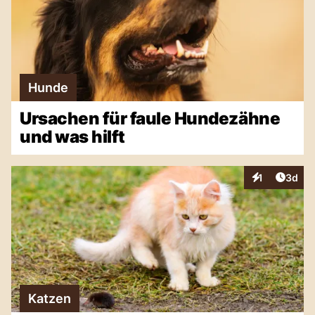
Hunde
Ursachen für faule Hundezähne
und was hilft
Artike
1
3d
Interaktionen
Katzen