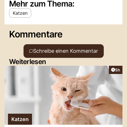
Mehr zum Thema:
Katzen
Kommentare
Schreibe einen Kommentar
Weiterlesen
Artike
5h
Katzen