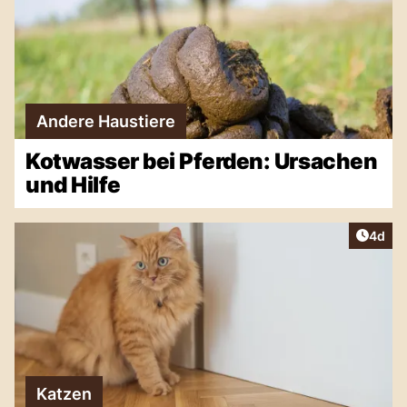
Andere Haustiere
Kotwasser bei Pferden: Ursachen
und Hilfe
Artike
4d
Katzen