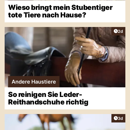
Wieso bringt mein Stubentiger
tote Tiere nach Hause?
Artike
2d
Andere Haustiere
So reinigen Sie Leder-
Reithandschuhe richtig
Artike
3d