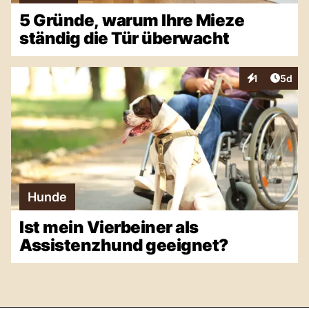
5 Gründe, warum Ihre Mieze
ständig die Tür überwacht
Artike
1
5d
Interaktionen
Hunde
Ist mein Vierbeiner als
Assistenzhund geeignet?