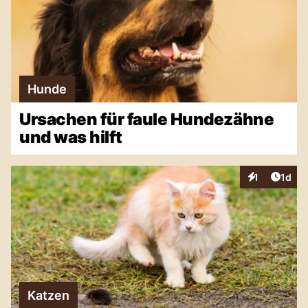
Hunde
Ursachen für faule Hundezähne
und was hilft
Artike
1
1d
Interaktionen
Katzen