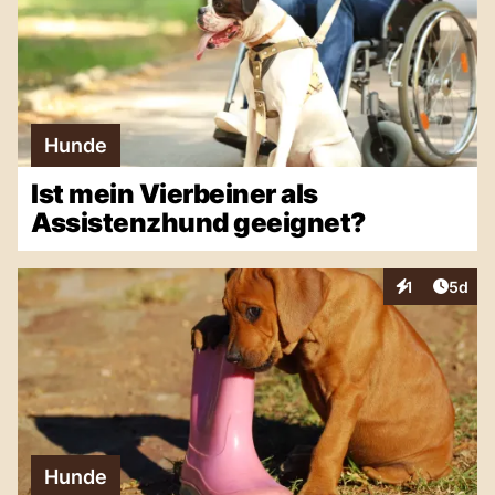
Hunde
Ist mein Vierbeiner als
Assistenzhund geeignet?
Artike
1
5d
Interaktionen
Hunde