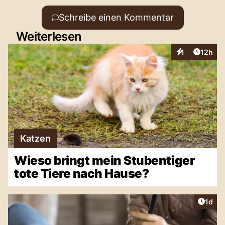
Schreibe einen Kommentar
Weiterlesen
Artikel
1
12h
Interaktionen
Katzen
Wieso bringt mein Stubentiger
tote Tiere nach Hause?
Artike
1d