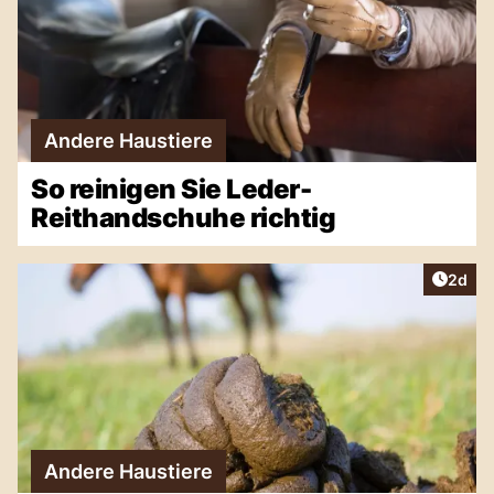
Andere Haustiere
So reinigen Sie Leder-
Reithandschuhe richtig
Artike
2d
Andere Haustiere