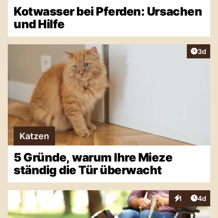
Kotwasser bei Pferden: Ursachen
und Hilfe
Artike
3d
Katzen
5 Gründe, warum Ihre Mieze
ständig die Tür überwacht
Artike
1
4d
Interaktionen