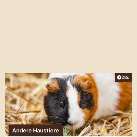
Artikel 
28d
Andere Haustiere