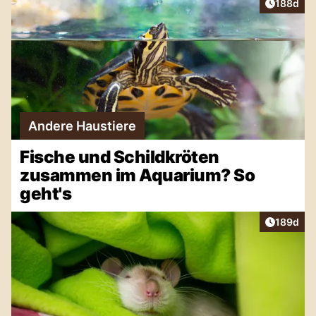
Artikel v
188d
Andere Haustiere
Fische und Schildkröten
zusammen im Aquarium? So
geht's
Artikel v
189d