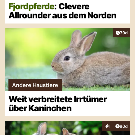
Fjordpferde
: Clevere
Allrounder aus dem Norden
Artikel 
79d
Andere Haustiere
Weit verbreitete Irrtümer
über Kaninchen
Artikel 
1
80d
Interaktionen