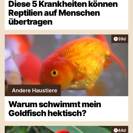
Diese 5 Krankheiten können
Reptilien auf Menschen
übertragen
Artikel 
39d
Andere Haustiere
Warum schwimmt mein
Goldfisch hektisch?
Artikel 
44d