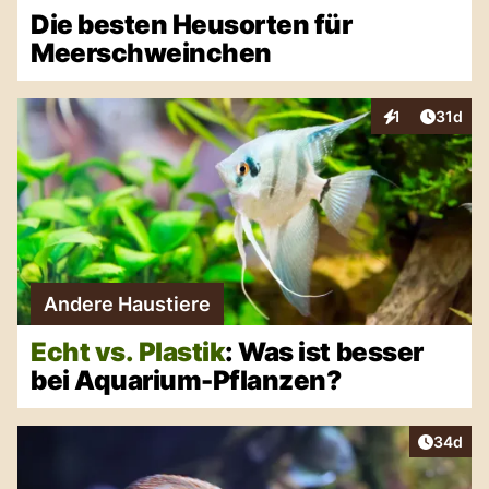
Die besten Heusorten für
Meerschweinchen
Artikel
1
31d
Interaktionen
Andere Haustiere
Echt vs. Plastik
: Was ist besser
bei Aquarium-Pflanzen?
Artikel 
34d