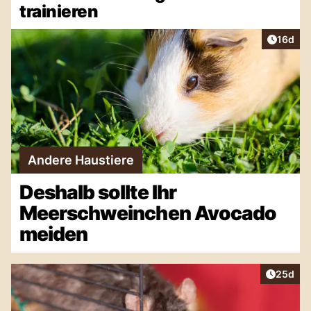
trainieren
Artikel
16d
Andere Haustiere
Deshalb sollte Ihr
Meerschweinchen Avocado
meiden
Artikel 
25d