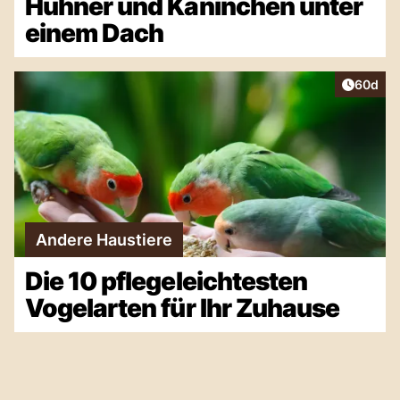
Hühner und Kaninchen unter
einem Dach
Artikel 
60d
Andere Haustiere
Die 10 pflegeleichtesten
Vogelarten für Ihr Zuhause