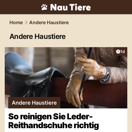
tiere.
NAU.ch
Home
Andere Haustiere
Andere Haustiere
Artike
1d
Andere Haustiere
So reinigen Sie Leder-
Reithandschuhe richtig