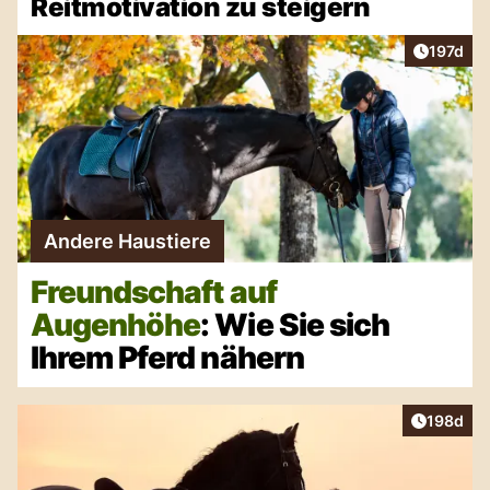
Reitmotivation zu steigern
Artikel v
197d
Andere Haustiere
Freundschaft auf
Augenhöhe
: Wie Sie sich
Ihrem Pferd nähern
Artikel v
198d