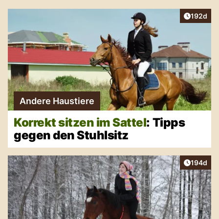
Artikel v
192d
Andere Haustiere
Korrekt sitzen im Sattel
: Tipps
gegen den Stuhlsitz
Artikel v
194d