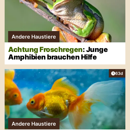
Andere Haustiere
Achtung Froschregen
: Junge
Amphibien brauchen Hilfe
Artikel 
63d
Andere Haustiere