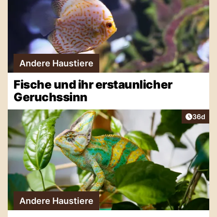
Andere Haustiere
Fische und ihr erstaunlicher
Geruchssinn
Artikel 
36d
Andere Haustiere