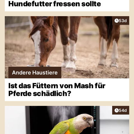
Hundefutter fressen sollte
Artikel 
53d
Andere Haustiere
Ist das Füttern von Mash für
Pferde schädlich?
Artikel 
54d