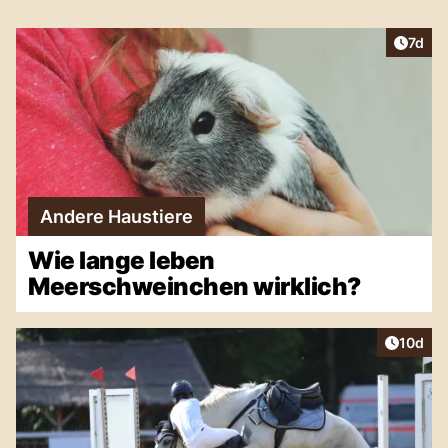
Artike
7d
Andere Haustiere
Wie lange leben
Meerschweinchen wirklich?
Artikel
10d