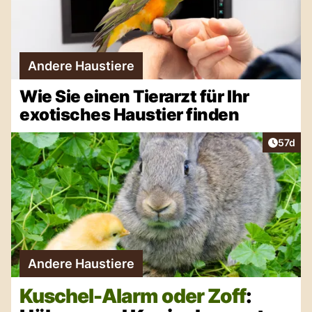
Andere Haustiere
Wie Sie einen Tierarzt für Ihr
exotisches Haustier finden
Artikel
57d
Andere Haustiere
Kuschel-Alarm oder Zoff
: