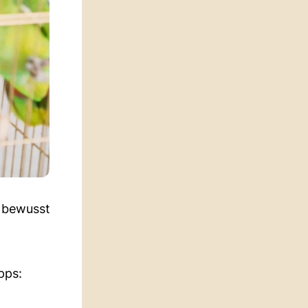
h bewusst
pps: