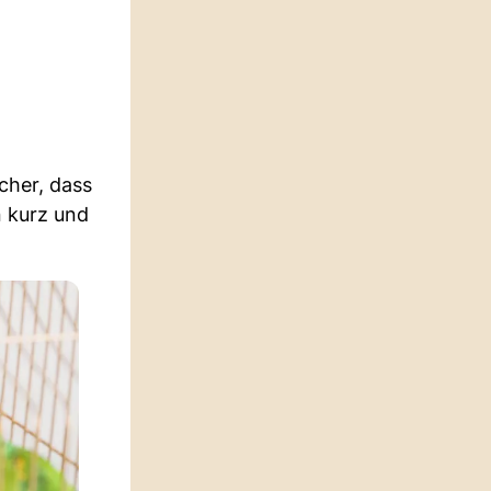
cher, dass
n kurz und