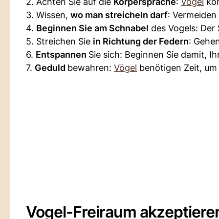
2. Achten Sie auf die
Körpersprache
:
Vögel
kom
3. Wissen,
wo man streicheln darf
: Vermeiden 
4.
Beginnen Sie am Schnabel
des Vogels: Der S
5. Streichen Sie
in Richtung der Federn
: Gehen
6.
Entspannen
Sie sich: Beginnen Sie damit, I
7.
Geduld
bewahren:
Vögel
benötigen Zeit, um 
Vogel-Freiraum akzeptiere