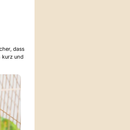
cher, dass
n kurz und