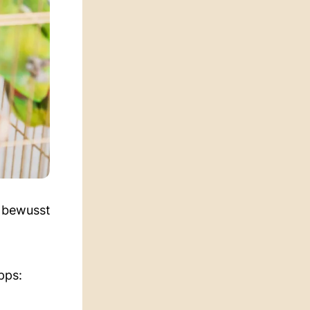
h bewusst
pps: