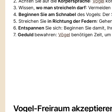
2. Achten Sie auf die
Körpersprache
:
Vögel
kom
3. Wissen,
wo man streicheln darf
: Vermeiden 
4.
Beginnen Sie am Schnabel
des Vogels: Der S
5. Streichen Sie
in Richtung der Federn
: Gehen
6.
Entspannen
Sie sich: Beginnen Sie damit, I
7.
Geduld
bewahren:
Vögel
benötigen Zeit, um 
Vogel-Freiraum akzeptiere