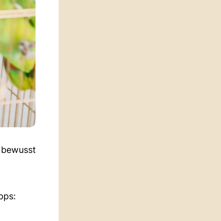
h bewusst
pps: