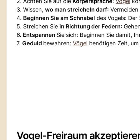
2. Achten Sie auf die
Körpersprache
:
Vögel
kom
3. Wissen,
wo man streicheln darf
: Vermeiden 
4.
Beginnen Sie am Schnabel
des Vogels: Der S
5. Streichen Sie
in Richtung der Federn
: Gehen
6.
Entspannen
Sie sich: Beginnen Sie damit, I
7.
Geduld
bewahren:
Vögel
benötigen Zeit, um 
Vogel-Freiraum akzeptiere