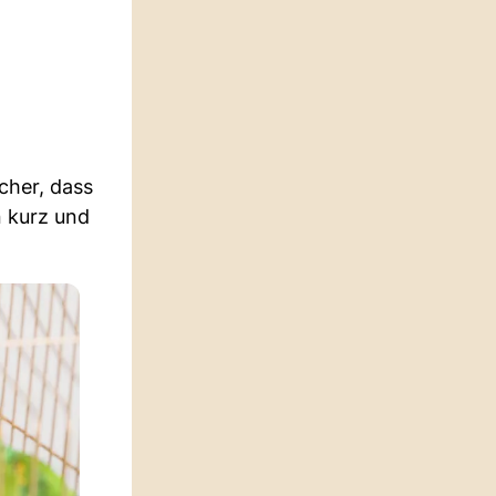
cher, dass
n kurz und