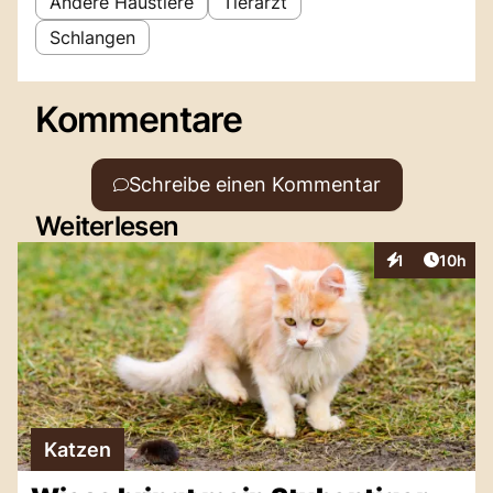
Andere Haustiere
Tierarzt
Schlangen
Kommentare
Schreibe einen Kommentar
Weiterlesen
Artikel
1
10h
Interaktionen
Katzen