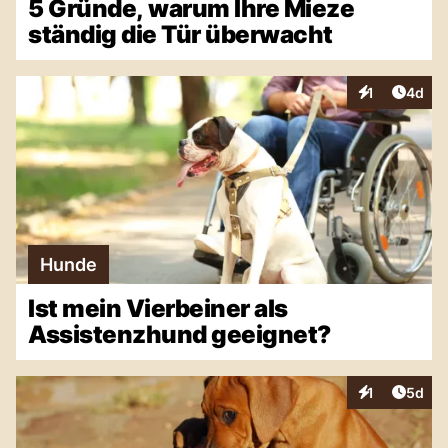
5 Gründe, warum Ihre Mieze
ständig die Tür überwacht
Artike
1
4d
Interaktionen
Hunde
Ist mein Vierbeiner als
Assistenzhund geeignet?
Artike
1
5d
Interaktionen