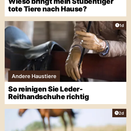
Wieso bringt mein Stubentiger
tote Tiere nach Hause?
Artike
1d
Andere Haustiere
So reinigen Sie Leder-
Reithandschuhe richtig
Artike
2d