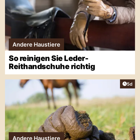
Andere Haustiere
So reinigen Sie Leder-
Reithandschuhe richtig
Artike
5d
Andere Haustiere