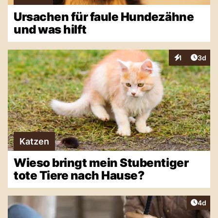
Ursachen für faule Hundezähne
und was hilft
Artike
1
3d
Interaktionen
Katzen
Wieso bringt mein Stubentiger
tote Tiere nach Hause?
Artike
4d