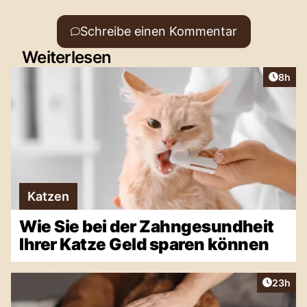
Schreibe einen Kommentar
Weiterlesen
Artike
8h
Katzen
Wie Sie bei der Zahngesundheit
Ihrer Katze Geld sparen können
Artikel 
23h