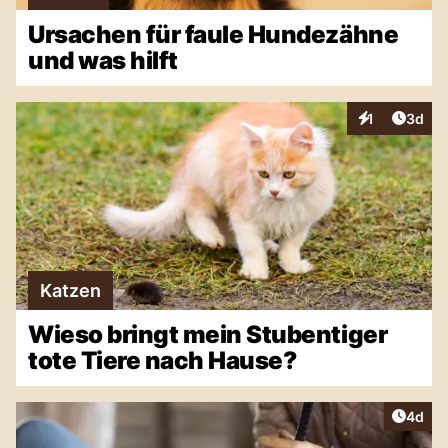
Ursachen für faule Hundezähne
und was hilft
Artike
1
3d
Interaktionen
Katzen
Wieso bringt mein Stubentiger
tote Tiere nach Hause?
Artike
4d