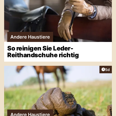
Andere Haustiere
So reinigen Sie Leder-
Reithandschuhe richtig
Artike
5d
Andere Haustiere