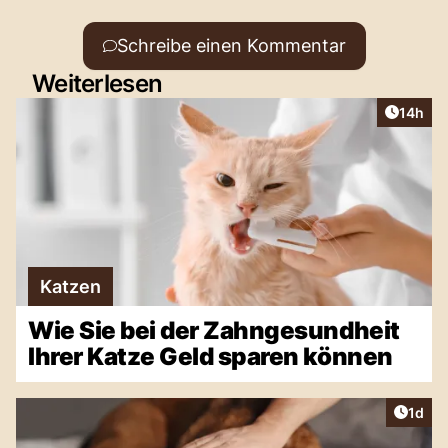
Schreibe einen Kommentar
Weiterlesen
Artikel
14h
Katzen
Wie Sie bei der Zahngesundheit
Ihrer Katze Geld sparen können
Artike
1d